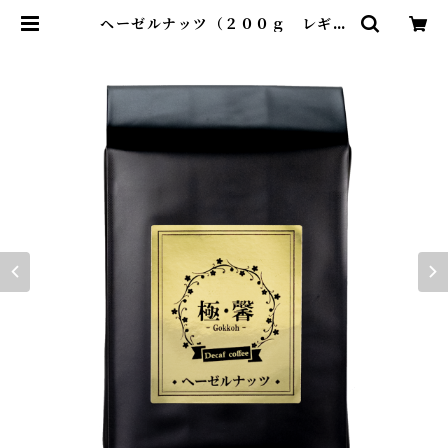
ヘーゼルナッツ（２００ｇ レギュ
ラー）デカフェ フレーバーコーヒー
99.9%Cut / Brazil No.2/3 S1
7/18 SSFC+ヘーゼルナッツミック
ス | 極・馨 - Gokkoh -(ごっこう)
ショップ フレーバー＆デカフェコー
ヒー専門